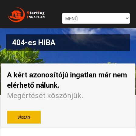
404-es HIBA
A kért azonosítójú ingatlan már nem
elérhető nálunk.
Megértését köszönjük.
vissza