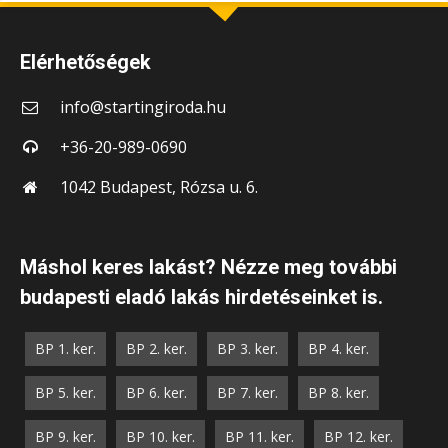
Elérhetőségek
info@startingiroda.hu
+36-20-989-0690
1042 Budapest, Rózsa u. 6.
Máshol keres lakást? Nézze meg további
budapesti eladó lakás hirdetéseinket is.
BP 1. ker.
BP 2. ker.
BP 3. ker.
BP 4. ker.
BP 5. ker.
BP 6. ker.
BP 7. ker.
BP 8. ker.
BP 9. ker.
BP 10. ker.
BP 11. ker.
BP 12. ker.