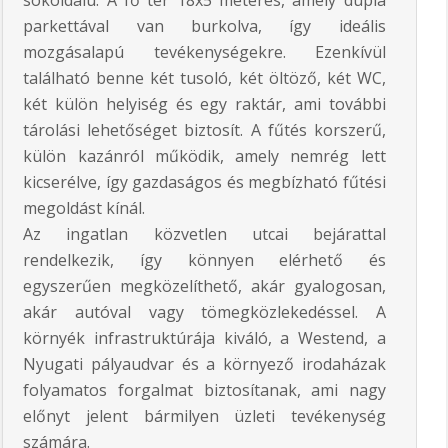
parkettával van burkolva, így ideális
mozgásalapú tevékenységekre. Ezenkívül
található benne két tusoló, két öltöző, két WC,
két külön helyiség és egy raktár, ami további
tárolási lehetőséget biztosít. A fűtés korszerű,
külön kazánról működik, amely nemrég lett
kicserélve, így gazdaságos és megbízható fűtési
megoldást kínál.
Az ingatlan közvetlen utcai bejárattal
rendelkezik, így könnyen elérhető és
egyszerűen megközelíthető, akár gyalogosan,
akár autóval vagy tömegközlekedéssel. A
környék infrastruktúrája kiváló, a Westend, a
Nyugati pályaudvar és a környező irodaházak
folyamatos forgalmat biztosítanak, ami nagy
előnyt jelent bármilyen üzleti tevékenység
számára.