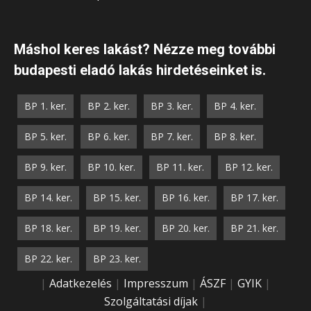
Máshol keres lakást? Nézze meg további
budapesti eladó lakás hirdetéseinket is.
BP 1. ker.
BP 2. ker.
BP 3. ker.
BP 4. ker.
BP 5. ker.
BP 6. ker.
BP 7. ker.
BP 8. ker.
BP 9. ker.
BP 10. ker.
BP 11. ker.
BP 12. ker.
BP 14. ker.
BP 15. ker.
BP 16. ker.
BP 17. ker.
BP 18. ker.
BP 19. ker.
BP 20. ker.
BP 21. ker.
BP 22. ker.
BP 23. ker.
|
Adatkezelés
|
Impresszum
|
ÁSZF
|
GYIK
|
Szolgáltatási díjak
|