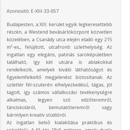
Azonosító: E-XIII-33-057
Budapesten, a XIII. kerület egyik legkeresettebb
részén, a Westend bevásárlóközpont közvetlen
közelében, a Csanády utca elején eladó egy 215
m²-es,, felújított, utcafronti üzlethelyiség. Az
ingatlan egy elegáns, patinás saroképületben
található, így két utcára is ablakokkal
rendelkezik, amelyek kiváló láthatóságot és
figyelemfelkeltő megjelenést biztosítanak. Az
üzlettér fél-szuterén elhelyezkedésű, tágas, jól
tagolt, így számos vállalkozási tevékenységre
alkalmas, legyen szó edzőteremről,
tánciskoláról, bemutatóteremről vagy
bármilyen kreatív stúdióról.
Az ingatlan belső kialakítása praktikus és
sokoldalú. A fő tér 18x5 méteres, amely dupla