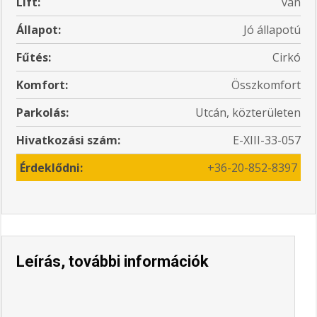
Lift:
van
Állapot:
Jó állapotú
Fűtés:
Cirkó
Komfort:
Összkomfort
Parkolás:
Utcán, közterületen
Hivatkozási szám:
E-XIII-33-057
Érdeklődni:
+36-20-852-8397
Leírás, további információk