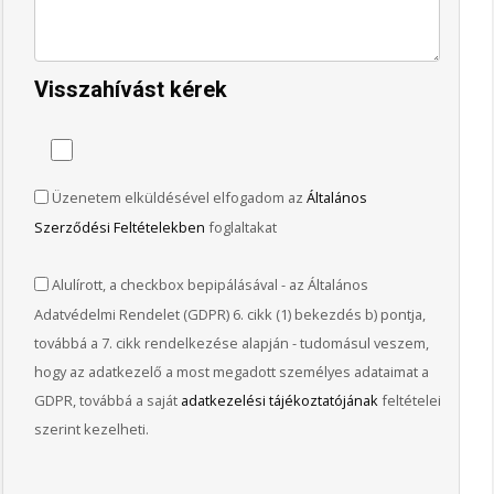
Visszahívást kérek
Üzenetem elküldésével elfogadom az
Általános
Szerződési Feltételekben
foglaltakat
Alulírott, a checkbox bepipálásával - az Általános
Adatvédelmi Rendelet (GDPR) 6. cikk (1) bekezdés b) pontja,
továbbá a 7. cikk rendelkezése alapján - tudomásul veszem,
hogy az adatkezelő a most megadott személyes adataimat a
GDPR, továbbá a saját
adatkezelési tájékoztatójának
feltételei
szerint kezelheti.