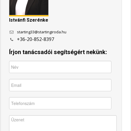
Istvánfi Szerénke
starting33@startingiroda.hu
+36-20-852-8397
Írjon tanácsadói segítségért nekünk: