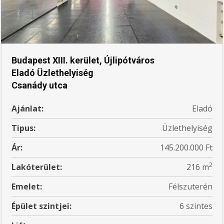
Budapest XIII. kerület, Újlipótváros
Eladó Üzlethelyiség
Csanády utca
Ajánlat:
Eladó
Tipus:
Üzlethelyiség
Ár:
145.200.000 Ft
2
Lakóterület:
216 m
Emelet:
Félszuterén
Épület szintjei:
6 szintes