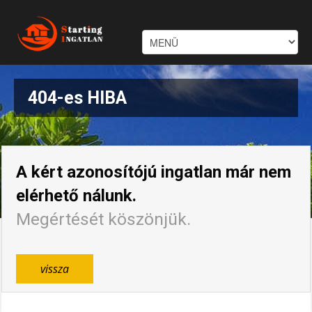
404-es HIBA
A kért azonosítójú ingatlan már nem
elérhető nálunk.
Megértését köszönjük.
vissza