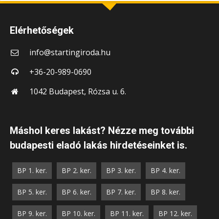
Elérhetőségek
info@startingiroda.hu
+36-20-989-0690
1042 Budapest, Rózsa u. 6.
Máshol keres lakást? Nézze meg további
budapesti eladó lakás hirdetéseinket is.
BP 1. ker.
BP 2. ker.
BP 3. ker.
BP 4. ker.
BP 5. ker.
BP 6. ker.
BP 7. ker.
BP 8. ker.
BP 9. ker.
BP 10. ker.
BP 11. ker.
BP 12. ker.