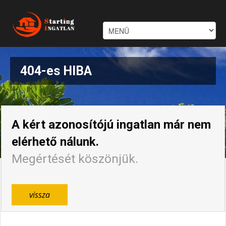
404-es HIBA
A kért azonosítójú ingatlan már nem
elérhető nálunk.
Megértését köszönjük.
vissza