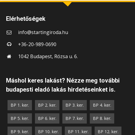
Elérhetőségek
info@startingiroda.hu
+36-20-989-0690
1042 Budapest, Rózsa u. 6.
Máshol keres lakást? Nézze meg további
budapesti eladó lakás hirdetéseinket is.
BP 1. ker.
BP 2. ker.
BP 3. ker.
BP 4. ker.
BP 5. ker.
BP 6. ker.
BP 7. ker.
BP 8. ker.
BP 9. ker.
BP 10. ker.
BP 11. ker.
BP 12. ker.