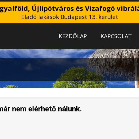
gyalföld, Újlipótváros és Vizafogó vibrál
Eladó lakások Budapest 13. kerület
KEZDŐLAP
KAPCSOLAT
már nem elérhető nálunk.