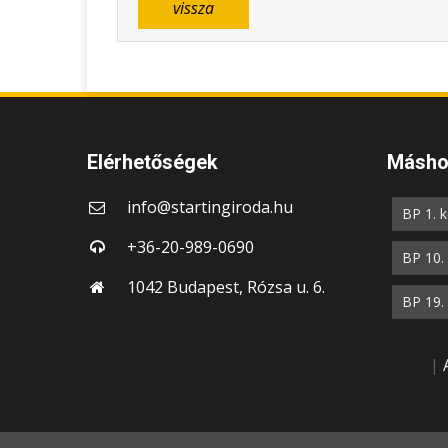
vissza
Elérhetőségek
Máshol
info@startingiroda.hu
BP 1. k
+36-20-989-0690
BP 10. 
1042 Budapest, Rózsa u. 6.
BP 19. 
|