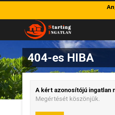
An
404-es HIBA
A kért azonosítójú ingatlan 
Megértését köszönjük.