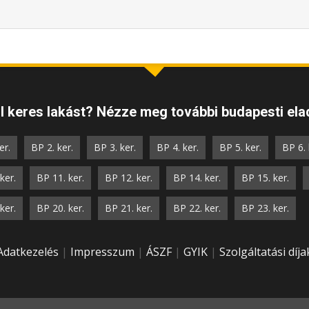
 keres lakást? Nézze meg további budapesti elad
er.
BP 2. ker.
BP 3. ker.
BP 4. ker.
BP 5. ker.
BP 6. 
ker.
BP 11. ker.
BP 12. ker.
BP 14. ker.
BP 15. ker.
ker.
BP 20. ker.
BP 21. ker.
BP 22. ker.
BP 23. ker.
Adatkezelés
|
Impresszum
|
ÁSZF
|
GYIK
|
Szolgáltatási díja