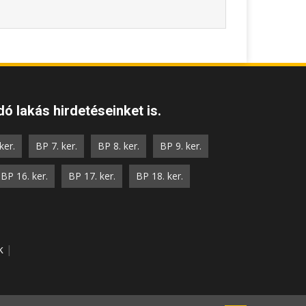
ó lakás hirdetéseinket is.
ker.
BP 7. ker.
BP 8. ker.
BP 9. ker.
BP 16. ker.
BP 17. ker.
BP 18. ker.
k
|