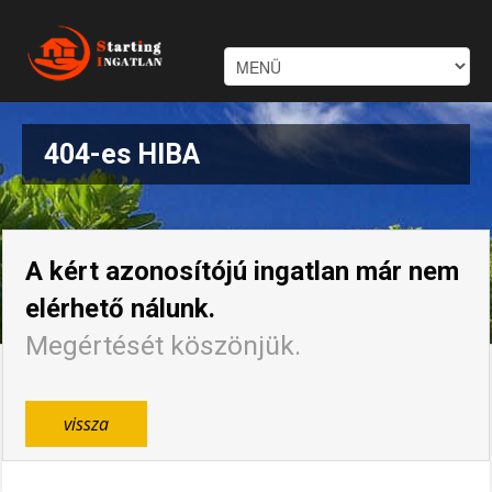
404-es HIBA
A kért azonosítójú ingatlan már nem
elérhető nálunk.
Megértését köszönjük.
vissza