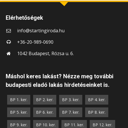
Elérhetőségek
info@startingiroda.hu
+36-20-989-0690
1042 Budapest, Rózsa u. 6.
Máshol keres lakást? Nézze meg további
budapesti eladó lakás hirdetéseinket is.
BP 1. ker.
BP 2. ker.
BP 3. ker.
BP 4. ker.
BP 5. ker.
BP 6. ker.
BP 7. ker.
BP 8. ker.
BP 9. ker.
BP 10. ker.
BP 11. ker.
BP 12. ker.