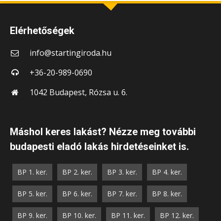
Elérhetőségek
info@startingiroda.hu
+36-20-989-0690
1042 Budapest, Rózsa u. 6.
Máshol keres lakást? Nézze meg további
budapesti eladó lakás hirdetéseinket is.
BP 1. ker.
BP 2. ker.
BP 3. ker.
BP 4. ker.
BP 5. ker.
BP 6. ker.
BP 7. ker.
BP 8. ker.
BP 9. ker.
BP 10. ker.
BP 11. ker.
BP 12. ker.