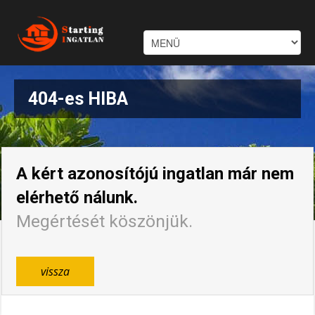
404-es HIBA
A kért azonosítójú ingatlan már nem
elérhető nálunk.
Megértését köszönjük.
vissza