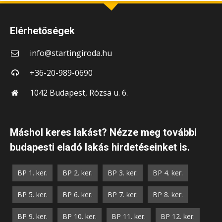
Elérhetőségek
info@startingiroda.hu
+36-20-989-0690
1042 Budapest, Rózsa u. 6.
Máshol keres lakást? Nézze meg további
budapesti eladó lakás hirdetéseinket is.
BP 1. ker.
BP 2. ker.
BP 3. ker.
BP 4. ker.
BP 5. ker.
BP 6. ker.
BP 7. ker.
BP 8. ker.
BP 9. ker.
BP 10. ker.
BP 11. ker.
BP 12. ker.