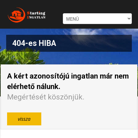
404-es HIBA
A kért azonosítójú ingatlan már nem
elérhető nálunk.
Megértését köszönjük.
vissza