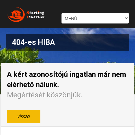
404-es HIBA
A kért azonosítójú ingatlan már nem
elérhető nálunk.
Megértését köszönjük.
vissza