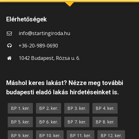
Elérhetőségek
info@startingiroda.hu
+36-20-989-0690
1042 Budapest, Rózsa u. 6.
Máshol keres lakást? Nézze meg további
budapesti eladó lakás hirdetéseinket is.
BP 1. ker.
BP 2. ker.
BP 3. ker.
BP 4. ker.
BP 5. ker.
BP 6. ker.
BP 7. ker.
BP 8. ker.
BP 9. ker.
BP 10. ker.
BP 11. ker.
BP 12. ker.