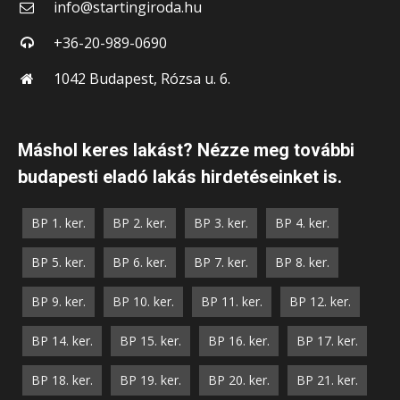
info@startingiroda.hu
+36-20-989-0690
1042 Budapest, Rózsa u. 6.
Máshol keres lakást? Nézze meg további
budapesti eladó lakás hirdetéseinket is.
BP 1. ker.
BP 2. ker.
BP 3. ker.
BP 4. ker.
BP 5. ker.
BP 6. ker.
BP 7. ker.
BP 8. ker.
BP 9. ker.
BP 10. ker.
BP 11. ker.
BP 12. ker.
BP 14. ker.
BP 15. ker.
BP 16. ker.
BP 17. ker.
BP 18. ker.
BP 19. ker.
BP 20. ker.
BP 21. ker.