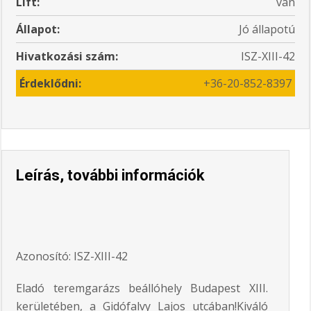
Lift:
van
Állapot:
Jó állapotú
Hivatkozási szám:
ISZ-XIII-42
Érdeklődni:
+36-20-852-8397
Leírás, további információk
Azonosító: ISZ-XIII-42
Eladó teremgarázs beállóhely Budapest XIII.
kerületében, a Gidófalvy Lajos utcában!Kiváló