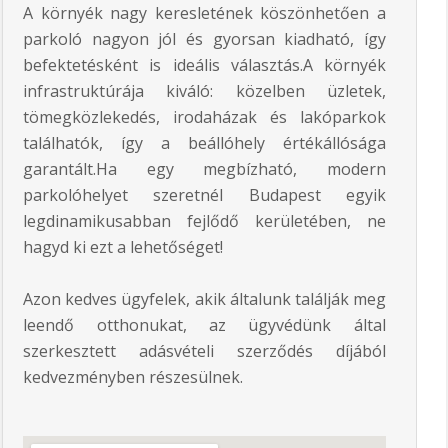
A környék nagy keresletének köszönhetően a
parkoló nagyon jól és gyorsan kiadható, így
befektetésként is ideális választás.A környék
infrastruktúrája kiváló: közelben üzletek,
tömegközlekedés, irodaházak és lakóparkok
találhatók, így a beállóhely értékállósága
garantált.Ha egy megbízható, modern
parkolóhelyet szeretnél Budapest egyik
legdinamikusabban fejlődő kerületében, ne
hagyd ki ezt a lehetőséget!
Azon kedves ügyfelek, akik általunk találják meg
leendő otthonukat, az ügyvédünk által
szerkesztett adásvételi szerződés díjából
kedvezményben részesülnek.