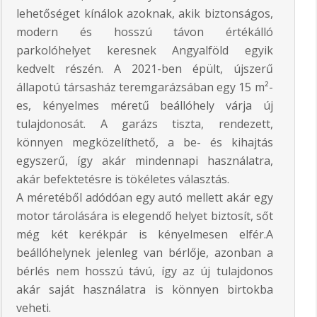
lehetőséget kínálok azoknak, akik biztonságos,
modern és hosszú távon értékálló
parkolóhelyet keresnek Angyalföld egyik
kedvelt részén. A 2021-ben épült, újszerű
állapotú társasház teremgarázsában egy 15 m²-
es, kényelmes méretű beállóhely várja új
tulajdonosát. A garázs tiszta, rendezett,
könnyen megközelíthető, a be- és kihajtás
egyszerű, így akár mindennapi használatra,
akár befektetésre is tökéletes választás.
A méretéből adódóan egy autó mellett akár egy
motor tárolására is elegendő helyet biztosít, sőt
még két kerékpár is kényelmesen elfér.A
beállóhelynek jelenleg van bérlője, azonban a
bérlés nem hosszú távú, így az új tulajdonos
akár saját használatra is könnyen birtokba
veheti.