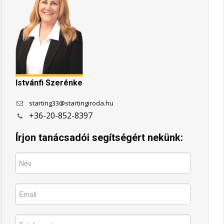
Istvánfi Szerénke
starting33@startingiroda.hu
+36-20-852-8397
Írjon tanácsadói segítségért nekünk: