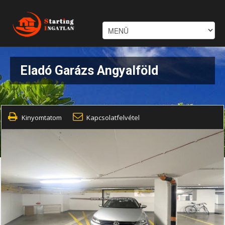
Eladó Garázs Angyalföld
Kinyomtatom
Kapcsolatfelvétel