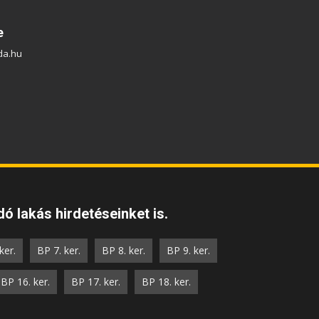
e
da.hu
ó lakás hirdetéseinket is.
ker.
BP 7. ker.
BP 8. ker.
BP 9. ker.
BP 16. ker.
BP 17. ker.
BP 18. ker.