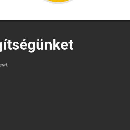
gítségünket
mal.