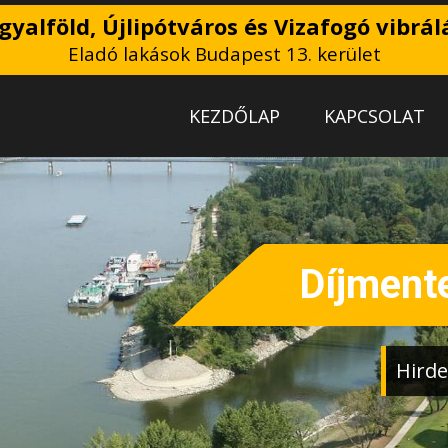
gyalföld, Újlipótváros és Vizafogó vibrál
Eladó lakások Budapest 13. kerület
KEZDŐLAP
KAPCSOLAT
Díjmente
Hirde