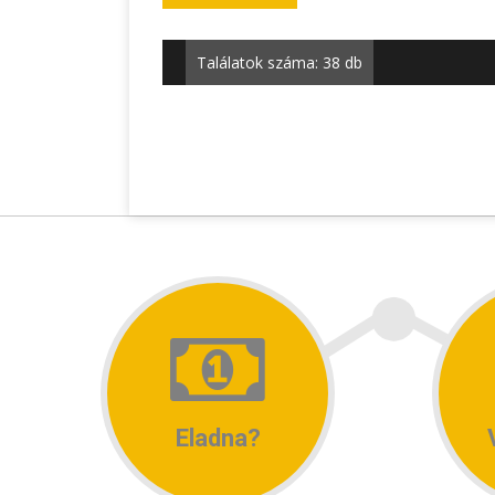
Találatok száma: 38 db
Eladna?