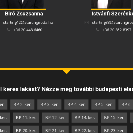
Biró Zsuzsanna
Istvánfi Szerénk
starting12@startingiroda.hu
starting33@startingiro
+36-20-448-6460
+36-20-852-8397
 keres lakást? Nézze meg további budapesti elad
er.
BP 2. ker.
BP 3. ker.
BP 4. ker.
BP 5. ker.
BP 6. 
ker.
BP 11. ker.
BP 12. ker.
BP 14. ker.
BP 15. ker.
ker.
BP 20. ker.
BP 21. ker.
BP 22. ker.
BP 23. ker.