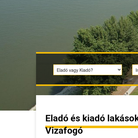
Eladó és kiadó lakások
Vizafogó