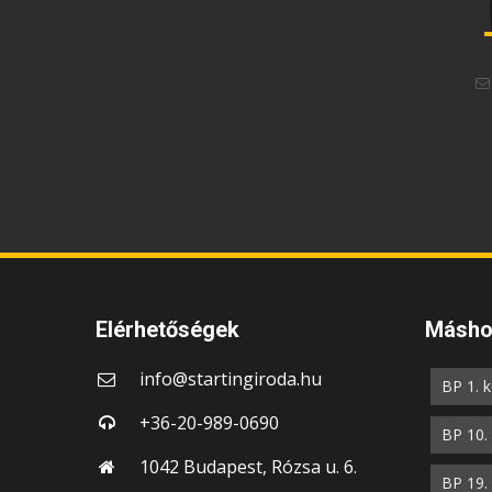
Elérhetőségek
Máshol
info@startingiroda.hu
BP 1. k
+36-20-989-0690
BP 10. 
1042 Budapest, Rózsa u. 6.
BP 19. 