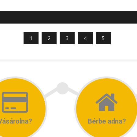
1
2
3
4
5
Vásárolna?
Bérbe adna?