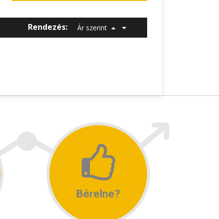
Rendezés:
Ár szerint
Bérelne?