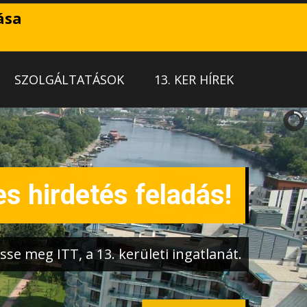
ása
SZOLGÁLTATÁSOK
13. KER HÍREK
s hirdetés feladás!
sse meg ITT, a 13. kerületi ingatlanát.