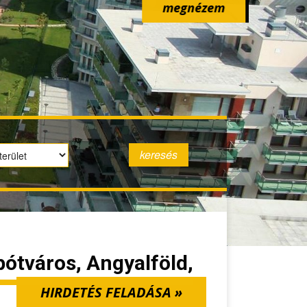
megnézem
ipótváros, Angyalföld,
HIRDETÉS FELADÁSA »